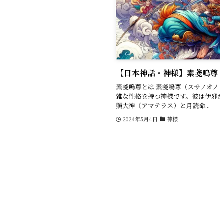
【日本神話・神様】素戔嗚尊
素戔嗚尊とは 素戔嗚尊（スサノオ
雑な性格を持つ神様です。彼は伊邪
照大神（アマテラス）と月読命...
2024年5月4日
神様