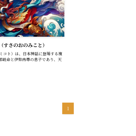
（すさのおのみこと）
ノミコト）は、日本神話に登場する複
那岐命と伊弉冉尊の息子であり、天
1