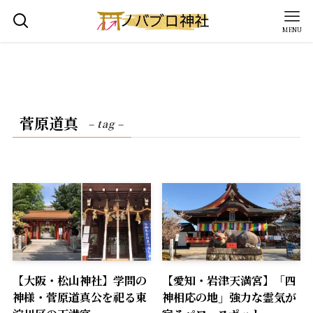
MENU
菅原道真
– tag –
【大阪・松山神社】学問の
【愛知・岩津天満宮】「四
神様・菅原道真公を祀る東
神相応の地」強力な霊気が