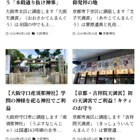
う「本殿通り抜け神事」
仰発祥の地
大阪市北区に鎮座します「大阪
京都市下京区に鎮座します「文
天満宮」（おおさかてんまんぐ
子天満宮」（あやこてんまんぐ
う）は全国の中でも上...
う）は菅原道真と乳母...
2020年8月14日
大阪神社
2020年6月16日
京都神社
【大阪守口産須那神社】学
【京都・吉祥院天満宮】初
問の神様を祀る神社でご利
の天満宮でご利益！キティ
益
のお守り
大阪府守口市に鎮座します「産
京都市南区に鎮座します「吉祥
須那神社」（うぶすなじんじ
院天満宮」（きっしょういんて
ゃ）は国道163号線の北寺...
んまんぐう）は菅原道...
2020年4月25日
大阪神社
2020年4月24日
京都神社