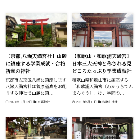
【京都,八瀬天満宮社】山麗
【和歌山・和歌浦天満宮】
に鎮座する学業成就・合格
日本三大天神と称される見
祈願の神社
どころたっぷり学業成就社
京都市左京区八瀬に鎮座します
和歌山県和歌山市に鎮座する
八瀬天満宮社は菅原道真をお祀
「和歌浦天満宮（わかうらてん
りする神社で山麗に鎮...
まんぐう）」は、学問の...
2021年10月19日
京都神社
2021年6月11日
和歌山神社