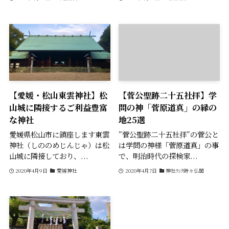
【愛媛・松山東雲神社】松
【菅公聖跡二十五社拝】学
山城に隣接するご利益豊富
問の神「菅原道真」の縁の
な神社
地25選
愛媛県松山市に鎮座します東雲
”菅公聖跡二十五社拝”の菅公と
神社（しののめじんじゃ）は松
は学問の神様「菅原道真」の事
山城に隣接しており、...
で、明治時代の探検家...
2020年4月9日
愛媛神社
2020年4月7日
神社ﾗﾝｸ時々仏閣