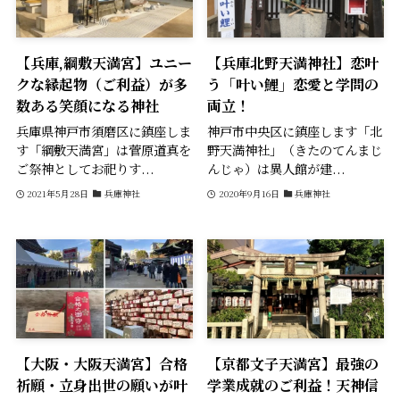
【兵庫,綱敷天満宮】ユニー
【兵庫北野天満神社】恋叶
クな縁起物（ご利益）が多
う「叶い鯉」恋愛と学問の
数ある笑顔になる神社
両立！
兵庫県神戸市須磨区に鎮座しま
神戸市中央区に鎮座します「北
す「綱敷天満宮」は菅原道真を
野天満神社」（きたのてんまじ
ご祭神としてお祀りす...
んじゃ）は異人館が建...
2021年5月28日
兵庫神社
2020年9月16日
兵庫神社
【大阪・大阪天満宮】合格
【京都文子天満宮】最強の
祈願・立身出世の願いが叶
学業成就のご利益！天神信