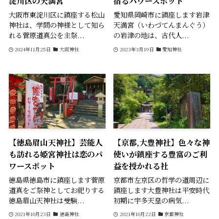
淀川区の天満宮
宿るパワースポット
大阪市東淀川区に鎮座する松山
愛知県岡崎市に鎮座します岩津
神社は、学問の神様として知ら
天満宮（いわづてんまんぐう）
れる菅原道真公を主祭...
の岩津の地は、古代人...
2024年11月25日
大阪神社
2023年3月19日
愛知神社
【徳島眉山天神社】芸能人
【京都,大豊神社】色々な神
も訪れる姫宮神社は恋のパ
使いが鎮座する豊富のご利
ワースポット
益を授かれる社
徳島県徳島市に鎮座します菅原
京都市左京区の哲学の道周辺に
道真をご祭神としてお祀りする
鎮座します大豊神社は平安時代
徳島眉山天神社は受験...
初期に宇多天皇の病気...
2021年10月23日
徳島神社
2021年10月22日
京都神社