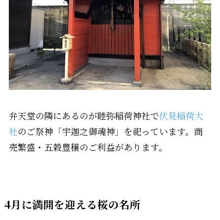
弁天堂の隣にあるのが睦弥稲荷神社で
伏見稲荷大
社
のご祭神「宇迦之御魂神」を祀っています。商
売繁盛・五穀豊穣のご利益があります。
4月に満開を迎える桜の名所