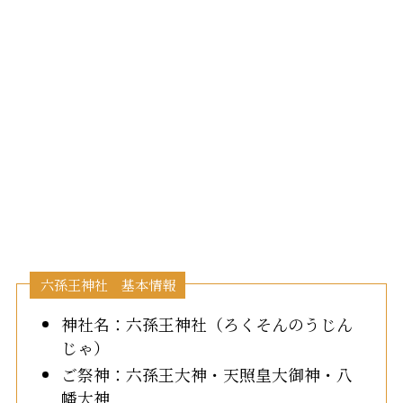
六孫王神社 基本情報
神社名：六孫王神社（ろくそんのうじん
じゃ）
ご祭神：六孫王大神・天照皇大御神・八
幡大神