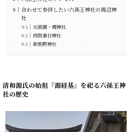
合わせて参拝したい六孫王神社の周辺神
社
元祇園・梛神社
西院春日神社
新熊野神社
清和源氏の始祖『源経基』を祀る六孫王神
社の歴史