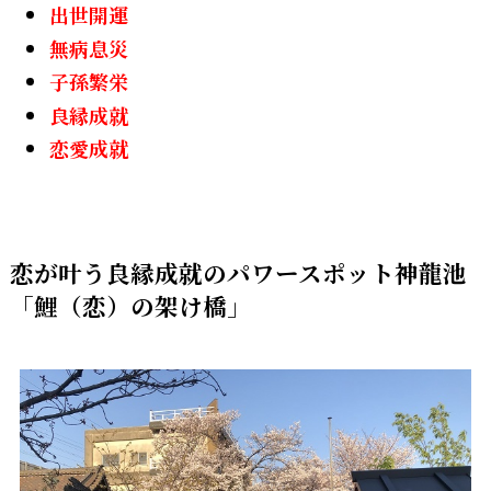
出世開運
無病息災
子孫繁栄
良縁成就
恋愛成就
恋が叶う良縁成就のパワースポット神龍池
「鯉（恋）の架け橋」