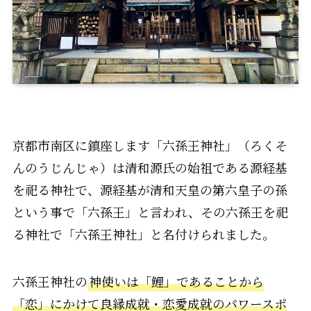
京都市南区に鎮座します「六孫王神社」（ろくそ
んのうじんじゃ）は清和源氏の始祖である源経基
を祀る神社で、源経基が清和天皇の第六皇子の孫
という事で「六孫王」と言われ、その六孫王を祀
る神社で「六孫王神社」と名付けられました。
六孫王神社の
神使いは「鯉」であることから
「恋」にかけて良縁成就・恋愛成就のパワースポ