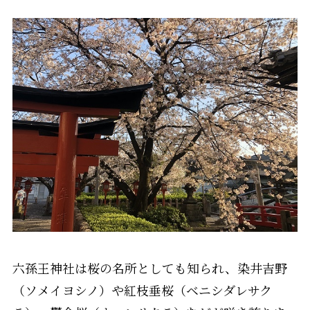
六孫王神社は桜の名所としても知られ、染井吉野
（ソメイヨシノ）や紅枝垂桜（ベニシダレサク