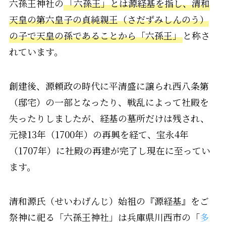
六孫王神社の
「六孫王」とは源経基を指し、清和
天皇の第六皇子の貞純親王（さだずみしんのう）
の子で天皇の孫であることから「六孫王」
と称さ
れています。
創建後、源頼政の時代に平清盛に譲られ西八条第
（邸宅）の一部となったり、戦乱によって社殿を
失ったりしましたが、経基の墓所だけは残され、
元禄13年（1700年）の再興を経て、宝永4年
（1707年）に社殿の再建が完了し現在に至ってい
ます。
清和源氏（せいわげんじ）始祖の『源経基』をご
祭神に祀る「六孫王神社」は兵庫県川西市の「
多