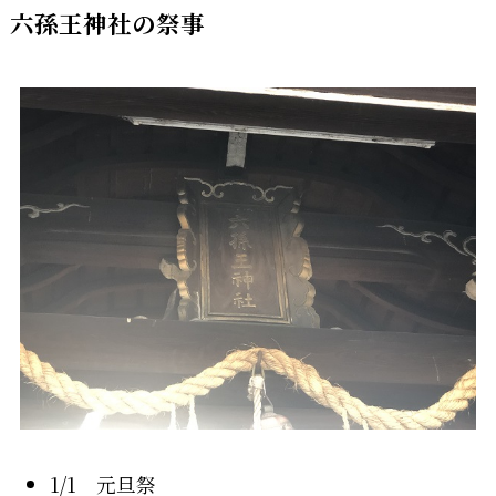
六孫王神社の祭事
1/1 元旦祭