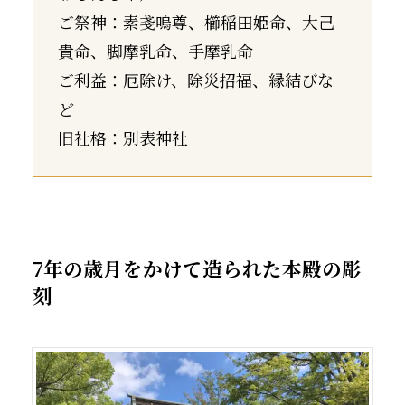
ご祭神：素戔嗚尊、櫛稲田姫命、大己
貴命、脚摩乳命、手摩乳命
ご利益：厄除け、除災招福、縁結びな
ど
旧社格：別表神社
7年の歳月をかけて造られた本殿の彫
刻