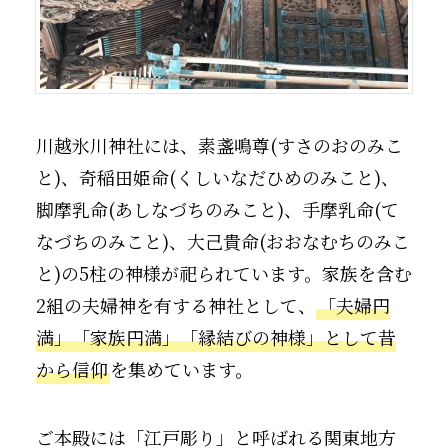
川越氷川神社には、素盞鳴尊(すさのおのみこ
と)、奇稲田姫命(くしいなだひめのみこと)、
脚摩乳命(あしなづちのみこと)、手摩乳命(て
なづちのみこと)、大己貴命(おおなむちのみこ
と)の5柱の神様が祀られています。家族を含む
2組の夫婦神を有する神社として、
「夫婦円
満」「家族円満」「縁結びの神様」として昔
から信仰
を集めています。
ご本殿には「江戸彫り」と呼ばれる関東地方