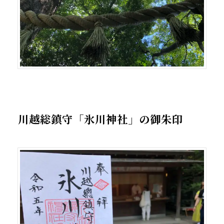
川越総鎮守「氷川神社」の御朱印