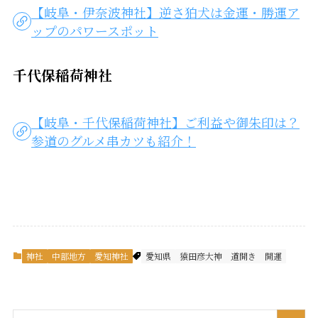
【岐阜・伊奈波神社】逆さ狛犬は金運・勝運ア
ップのパワースポット
千代保稲荷神社
【岐阜・千代保稲荷神社】ご利益や御朱印は？
参道のグルメ串カツも紹介！
神社
中部地方
愛知神社
愛知県
猿田彦大神
道開き
開運