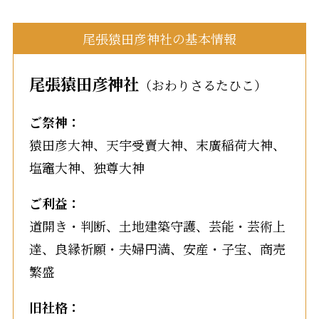
尾張猿田彦神社の基本情報
尾張猿田彦神社
（おわりさるたひこ）
ご祭神：
猿田彦大神、天宇受賣大神、末廣稲荷大神、
塩竈大神、独尊大神
ご利益：
道開き・判断、土地建築守護、芸能・芸術上
達、良縁祈願・夫婦円満、安産・子宝、商売
繁盛
旧社格：