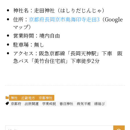
神社名：走田神社（はしりだじんじゃ）
住所：
京都府長岡京市奥海印寺走田3
（Google
マップ）
営業時間：境内自由
駐車場：無し
アクセス：阪急京都線「長岡天神駅」下車 阪
急バス「美竹台住宅前」下車徒歩2分
神社
近畿地方
京都神社
京都府
出世開運
学業成就
春日神社
病気平癒
縁結び