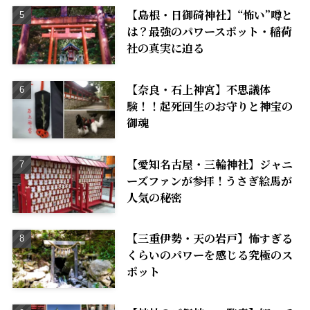
【島根・日御碕神社】“怖い”噂と
は？最強のパワースポット・稲荷
社の真実に迫る
【奈良・石上神宮】不思議体
験！！起死回生のお守りと神宝の
御魂
【愛知名古屋・三輪神社】ジャニ
ーズファンが参拝！うさぎ絵馬が
人気の秘密
【三重伊勢・天の岩戸】怖すぎる
くらいのパワーを感じる究極のス
ポット