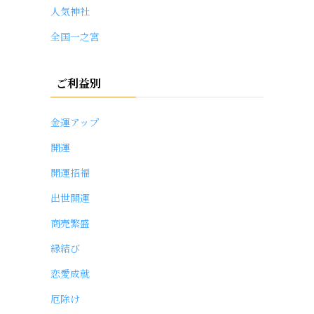
人気神社
全国一之宮
ご利益別
金運アップ
開運
開運招福
出世開運
商売繁盛
縁結び
恋愛成就
厄除け