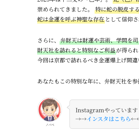
崇められてきました。
特に蛇の脱皮する
蛇は金運を呼ぶ神聖な存在
として信仰さ
さらに、
弁財天は財運や芸術、学問を司
財天社を訪れると特別なご利益
が得られ
今回は京都で訪れるべき金運爆上げ間違
あなたもこの特別な年に、弁財天社を参
Instagramやっていま
→→
インスタはこちら
←
ノバべ