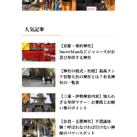
人気記事
【京都・車折神社】
SnowManなどジャニーズがお
忍び参拝する神社
【神社の格式・社格】最高ラン
ク官幣大社の神社とは？有名神
社の一覧表
【三重・伊勢神宮内宮】知られ
ざる参拝マナー：お賽銭とお願
い事のポイント
【奈良・玉置神社】不思議体
験！呼ばれなければ行けない神
秘のパワースポット