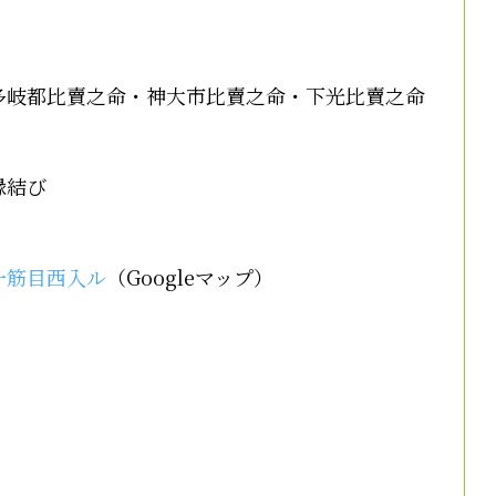
多岐都比賣之命・神大市比賣之命・下光比賣之命
縁結び
一筋目西入ル
（Googleマップ）