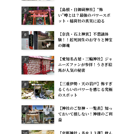
【島根・日御碕神社】“怖
い”噂とは？最強のパワースポ
ット・稲荷社の真実に迫る
【奈良・石上神宮】不思議体
験！！起死回生のお守りと神宝
の御魂
【愛知名古屋・三輪神社】ジャ
ニーズファンが参拝！うさぎ絵
馬が人気の秘密
【三重伊勢・天の岩戸】怖すぎ
るくらいのパワーを感じる究極
のスポット
【神社のご祭神・一覧表】知っ
ておいて損しない！神様のご利
益
【京都神社・名水１３選】飲ん