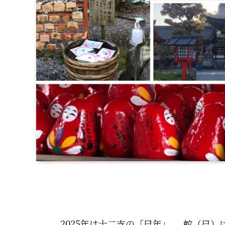
2025年は十二支の「巳年」。
蛇（巳）