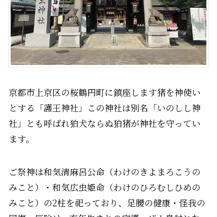
京都市上京区の桜鶴円町に鎮座します猪を神使い
とする「護王神社」この神社は別名「いのしし神
社」とも呼ばれ狛犬ならぬ狛猪が神社を守ってい
ます。
ご祭神は和気清麻呂公命（わけのきよまろこうの
みこと）・和気広虫姫命（わけのひろむしひめの
みこと）の2柱を祀っており、足腰の健康・怪我の