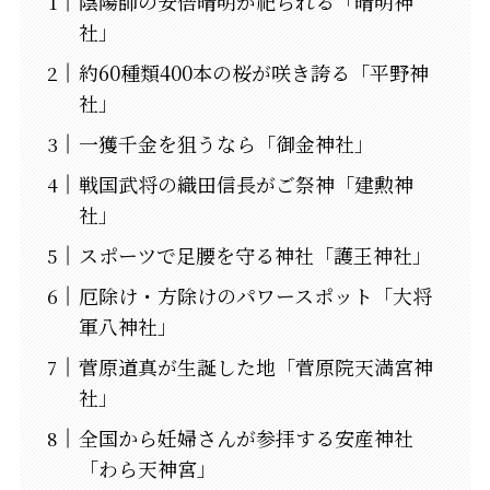
陰陽師の安倍晴明が祀られる「晴明神
社」
約60種類400本の桜が咲き誇る「平野神
社」
一獲千金を狙うなら「御金神社」
戦国武将の織田信長がご祭神「建勲神
社」
スポーツで足腰を守る神社「護王神社」
厄除け・方除けのパワースポット「大将
軍八神社」
菅原道真が生誕した地「菅原院天満宮神
社」
全国から妊婦さんが参拝する安産神社
「わら天神宮」