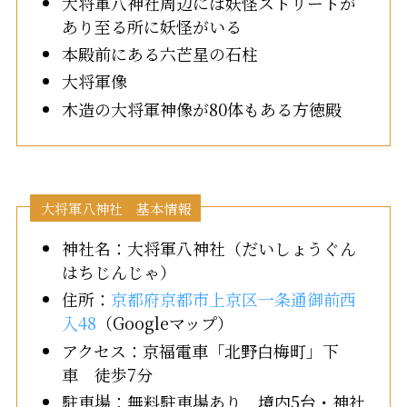
大将軍八神社周辺には妖怪ストリートが
あり至る所に妖怪がいる
本殿前にある六芒星の石柱
大将軍像
木造の大将軍神像が80体もある方徳殿
大将軍八神社 基本情報
神社名：大将軍八神社（だいしょうぐん
はちじんじゃ）
住所：
京都府京都市上京区一条通御前西
入48
（Googleマップ）
アクセス：京福電車「北野白梅町」下
車 徒歩7分
駐車場：無料駐車場あり 境内5台・神社